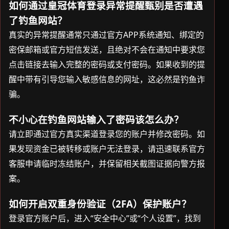
如何通过皇冠体育登录异常提醒甄别是否遭遇
了钓鱼网站？
真实的异常提醒通常只通过官方APP系统通知、绑定的
密保邮箱或官方短信发送，且绝对不会在通知中要求您
点击链接去输入完整的密码或支付密码。如果收到的提
醒中带有引导您输入敏感信息的网址，这必然是钓鱼诈
骗。
不小心在钓鱼网站输入了密码该怎么办？
请立即通过官方真实渠道登录您的账户并修改密码。如
果发现资金已被转移或账户无法登录，请迅速联系官方
客服申请临时冻结账户，并保留相关截图证据向警方报
案。
如何开启双重身份验证（2FA）保护账户？
登录官方账户后，进入“安全中心”或“个人设置”，找到