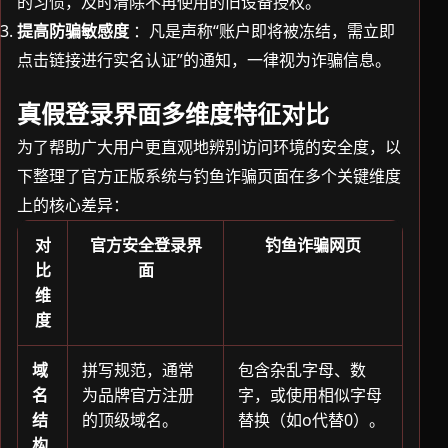
的习惯，及时清除不再使用的旧设备授权。
提高防骗敏感度
：凡是声称“账户即将被冻结，需立即
点击链接进行实名认证”的通知，一律视为诈骗信息。
真假登录界面多维度特征对比
为了帮助广大用户更直观地辨别访问环境的安全度，以
下整理了官方正版系统与钓鱼诈骗页面在多个关键维度
上的核心差异：
对
官方安全登录界
钓鱼诈骗网页
比
面
维
度
域
拼写规范，通常
包含杂乱字母、数
名
为品牌官方注册
字，或使用相似字母
结
的顶级域名。
替换（如o代替0）。
构