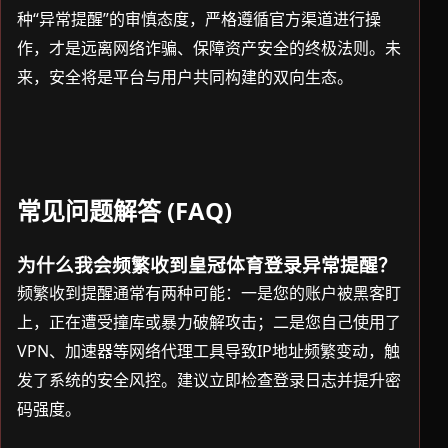
种“异常提醒”的审慎态度，严格遵循官方渠道进行操
作，才是远离网络诈骗、保障资产安全的终极法则。未
来，安全将是平台与用户共同构建的双向生态。
常见问题解答 (FAQ)
为什么我会频繁收到皇冠体育登录异常提醒？
频繁收到提醒通常有两种可能：一是您的账户被黑客盯
上，正在遭受撞库或暴力破解攻击；二是您自己使用了
VPN、加速器等网络代理工具导致IP地址频繁变动，触
发了系统的安全风控。建议立即检查登录日志并提升密
码强度。