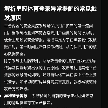
解析皇冠体育登录异常提醒的常见触
发原因
平台内置的安全风控系统是保护用户资产的第一道闸
门。当系统检测到不符合常规用户画像的访问行为时，
便会主动触发安全警报。这通常是为了在黑客尝试攻破
账户时，第一时间阻断其操作权限，从而保护用户的核
心数据安全。
除了系统主动防御外，恶意攻击者的“撞库”行为也是导
致异常提醒频繁出现的主要原因。攻击者利用其他平台
泄露的账号密码列表，通过自动化工具在多个平台上尝
试登录。如果您的密码具有高度重复性，就极易被这种
攻击方式攻破。
异地登录警报
：系统检测到当前的登录IP地址与您常
用的物理位置存在显著偏差。