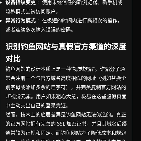
设备指纹变更
：使用未经信任的新浏览器、新手机或
隐私模式尝试访问账户。
异常行为模式
：在极短的时间内进行高频次的操作，
或者连续多次输入错误的密码。
识别钓鱼网站与真假官方渠道的深度
对比
钓鱼网站的设计本质上是一种“视觉欺骗”。诈骗分子通
常会注册一个与官方域名高度相似的网址（例如替换个
别字母或添加多余的连字符），并完美复制官方网站的
UI视觉元素。用户如果粗心大意，极易在这些虚假页面
中主动交出自己的登录凭证。
然而，技术上的底层差异是钓鱼网站无法伪造的。真正
的官方网站拥有完善的 SSL 加密证书，并且其域名后缀
通常较为正规和固定。而钓鱼网站为了降低成本和规避