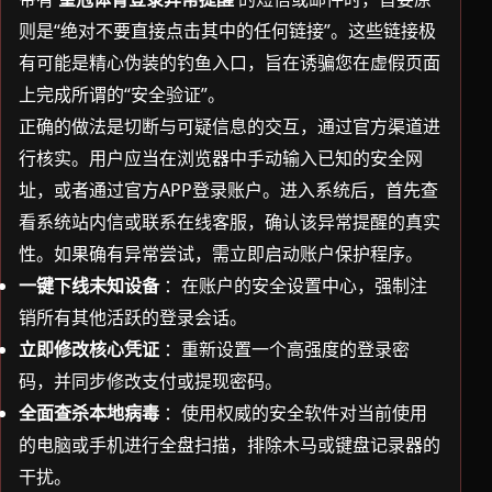
则是“绝对不要直接点击其中的任何链接”。这些链接极
有可能是精心伪装的钓鱼入口，旨在诱骗您在虚假页面
上完成所谓的“安全验证”。
正确的做法是切断与可疑信息的交互，通过官方渠道进
行核实。用户应当在浏览器中手动输入已知的安全网
址，或者通过官方APP登录账户。进入系统后，首先查
看系统站内信或联系在线客服，确认该异常提醒的真实
性。如果确有异常尝试，需立即启动账户保护程序。
一键下线未知设备
：在账户的安全设置中心，强制注
销所有其他活跃的登录会话。
立即修改核心凭证
：重新设置一个高强度的登录密
码，并同步修改支付或提现密码。
全面查杀本地病毒
：使用权威的安全软件对当前使用
的电脑或手机进行全盘扫描，排除木马或键盘记录器的
干扰。